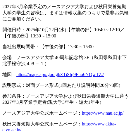
2027年3月卒業予定のノースアジア大学および秋田栄養短期
大学の学生の皆様は、まずは情報収集のつもりで是非お気軽
にご参加ください。
開催日時：2025年10月22日(水)【午前の部】10:40～12:10／
【午後の部】13:30～15:00
当社出展時間帯：【午後の部】13:30～15:00
会場：ノースアジア大学 40周年記念館 3F（秋田県秋田市下
北手桜守沢４６－１）
地図：
https://maps.app.goo.gl/ZTiSfq9Fuo6NQwTZ7
説明形式：対面ブース形式(1回あたり説明時間20分×3回)
参加条件：ノースアジア大学および秋田栄養短期大学に通う
2027年3月卒業予定者(現大学3年生・短大1年生)
ノースアジア大学公式ホームページ：
https://www.nau.ac.jp/
秋田栄養短期大学公式ホームページ：
https://www.akita-
eiyo.ac.jp/